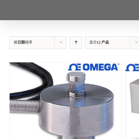
按
日期
排序
显示
12 产品