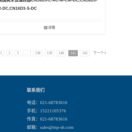
美国奥米佳温控器CN16D3-L-AC-M-CM-DC,CN16D3-
R-DC,CN16D3-S-DC
详情
1
2
3
…
138
139
140
141
142
下一个
联系我们
电话：021-68783616
手机：15221105376
传真：021-68783616
邮箱：
sales@mp-sh.com