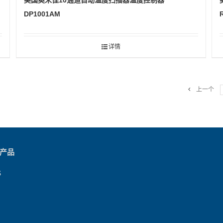
美国奥米佳10通道自动温度扫描器温度控制器
DP1001AM
详情
上一个
产品
S