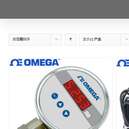
按
日期
排序
显示
12 产品