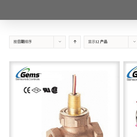
按
日期
排序
显示
12 产品